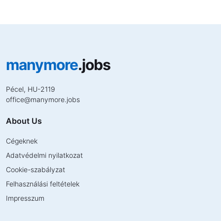
manymore
.jobs
Pécel, HU-2119
office
@
manymore.jobs
About Us
Cégeknek
Adatvédelmi nyilatkozat
Cookie-szabályzat
Felhasználási feltételek
Impresszum