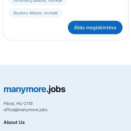
Vorarlberg állások, munkák
Bludenz állások, munkák
Állás megtekintése
manymore
.jobs
Pécel, HU-2119
office
@
manymore.jobs
About Us