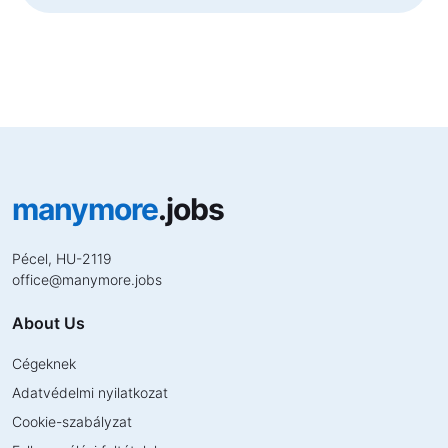
manymore
.jobs
Pécel, HU-2119
office
@
manymore.jobs
About Us
Cégeknek
Adatvédelmi nyilatkozat
Cookie-szabályzat