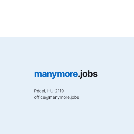
manymore
.jobs
Pécel, HU-2119
office
@
manymore.jobs