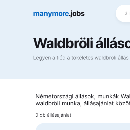
manymore
.jobs
Waldbröli állás
Legyen a tiéd a tökéletes waldbröli állás
Németországi állások, munkák Wald
waldbröli munka, állásajánlat közö
0 db állásajánlat