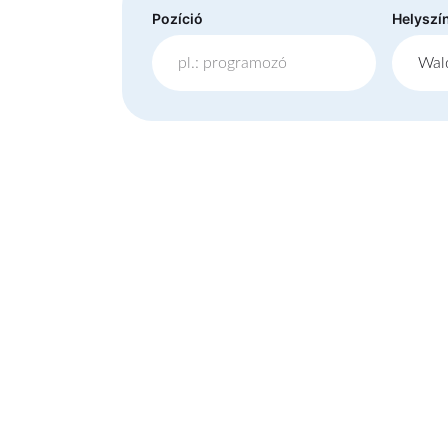
Pozíció
Helyszí