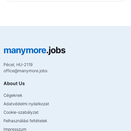
manymore
.jobs
Pécel, HU-2119
office
@
manymore.jobs
About Us
Cégeknek
Adatvédelmi nyilatkozat
Cookie-szabályzat
Felhasználási feltételek
Impresszum