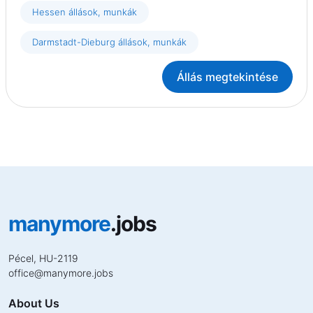
Hessen állások, munkák
Darmstadt-Dieburg állások, munkák
Állás megtekintése
manymore
.jobs
Pécel, HU-2119
office
@
manymore.jobs
About Us