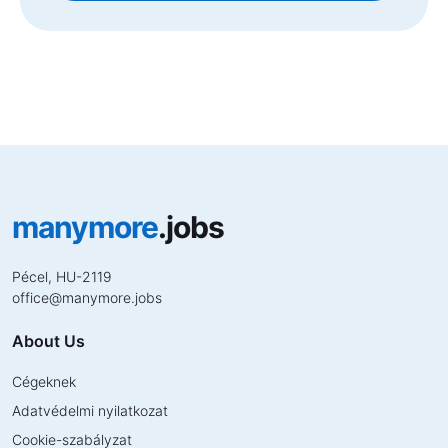
manymore
.jobs
Pécel, HU-2119
office
@
manymore.jobs
About Us
Cégeknek
Adatvédelmi nyilatkozat
Cookie-szabályzat