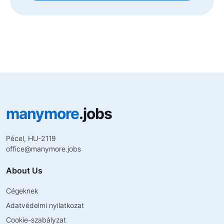
manymore
.jobs
Pécel, HU-2119
office
@
manymore.jobs
About Us
Cégeknek
Adatvédelmi nyilatkozat
Cookie-szabályzat