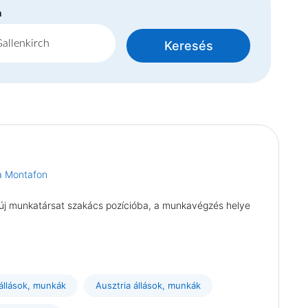
n
Keresés
a Montafon
új munkatársat szakács pozícióba, a munkavégzés helye
 állások, munkák
Ausztria állások, munkák