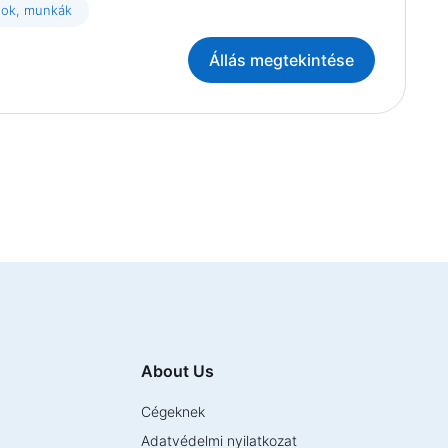
sok, munkák
Állás megtekintése
About Us
Cégeknek
Adatvédelmi nyilatkozat