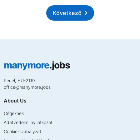
Következő
manymore
.jobs
Pécel, HU-2119
office
@
manymore.jobs
About Us
Cégeknek
Adatvédelmi nyilatkozat
Cookie-szabályzat