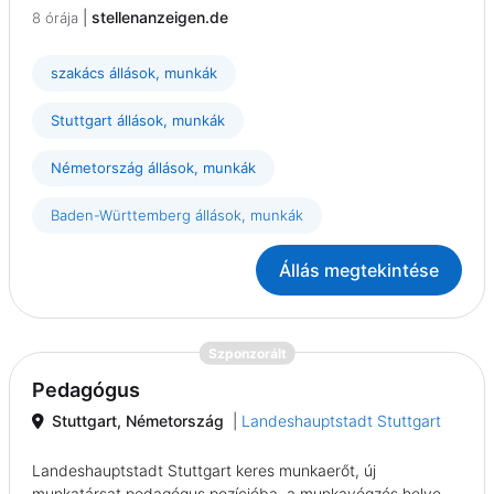
|
stellenanzeigen.de
8 órája
szakács állások, munkák
Stuttgart állások, munkák
Németország állások, munkák
Baden-Württemberg állások, munkák
Állás megtekintése
{prompt.job}
Szponzorált
Pedagógus
Stuttgart, Németország
|
Landeshauptstadt Stuttgart
Landeshauptstadt Stuttgart keres munkaerőt, új
munkatársat pedagógus pozícióba, a munkavégzés helye