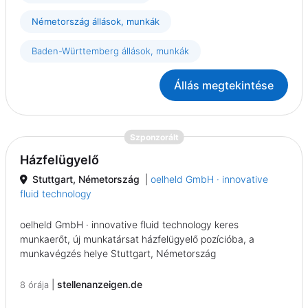
Németország állások, munkák
Baden-Württemberg állások, munkák
Állás megtekintése
{prompt.job}
Szponzorált
Házfelügyelő
Stuttgart, Németország
|
oelheld GmbH · innovative
fluid technology
oelheld GmbH · innovative fluid technology keres
munkaerőt, új munkatársat házfelügyelő pozícióba, a
munkavégzés helye Stuttgart, Németország
|
stellenanzeigen.de
8 órája